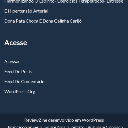
Harmonizando O Espírito- Exercícios Terapêuticos- Estresse
E Hipertensão Arterial
Dona Pata Choca E Dona Galinha Carijó
Acesse
Acessar
Feed De Posts
Feed De Comentários
WordPress.org
ReviewZine
desenvolvido em
WordPress
Francisco Spinelli
Sobre Nós
Contato
Publique Conosco