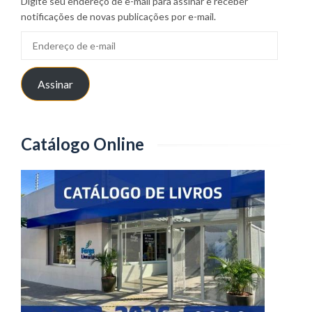
Digite seu endereço de e-mail para assinar e receber
notificações de novas publicações por e-mail.
Endereço
de
e-
Assinar
mail
Catálogo Online