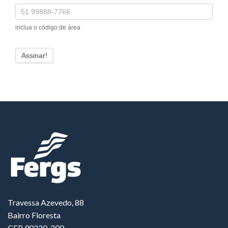
inclua o código de área
Assinar!
Travessa Azevedo, 88
Bairro Floresta
CEP 90220-200