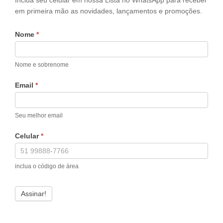
Inclua seu celular em nossa Lista no WhatsApp para receber
em primeira mão as novidades, lançamentos e promoções.
Nome
*
Nome e sobrenome
Email
*
Seu melhor email
Celular
*
inclua o código de área
Assinar!