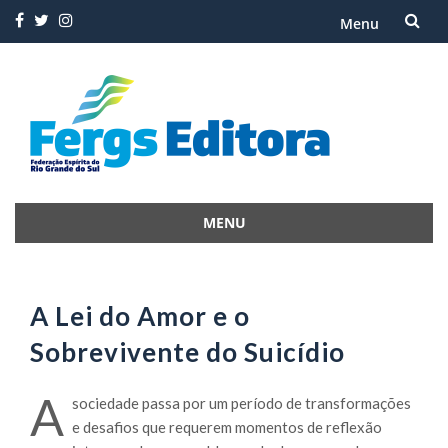
Menu
Skip
to
content
MENU
Skip
to
content
A Lei do Amor e o
Sobrevivente do Suicídio
A
sociedade passa por um período de transformações
e desafios que requerem momentos de reflexão