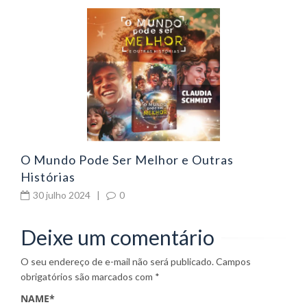
H
T
A
O Mundo Pode Ser Melhor e Outras
Histórias
30 julho 2024
|
0
Deixe um comentário
O seu endereço de e-mail não será publicado.
Campos
obrigatórios são marcados com
*
NAME
*