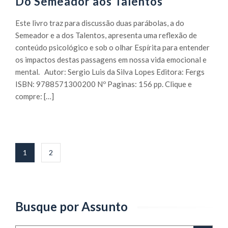
Do Semeador aos Talentos
Este livro traz para discussão duas parábolas, a do
Semeador e a dos Talentos, apresenta uma reflexão de
conteúdo psicológico e sob o olhar Espírita para entender
os impactos destas passagens em nossa vida emocional e
mental. Autor: Sergio Luis da Silva Lopes Editora: Fergs
ISBN: 9788571300200 Nº Paginas: 156 pp. Clique e
compre: […]
Paginação
1
2
de
posts
Busque por Assunto