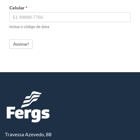
Celular
*
inclua o código de área
Assinar!
Travessa Azevedo, 88